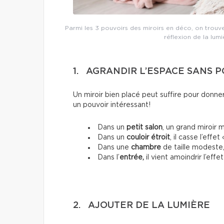
Parmi les 3 pouvoirs des miroirs en déco, on trouv
réflexion de la lum
1. AGRANDIR L’ESPACE SANS 
Un miroir bien placé peut suffire pour donne
un pouvoir intéressant!
Dans un
petit salon
, un grand miroir 
Dans un
couloir étroit
, il casse l’effet
Dans une
chambre
de taille modeste, 
Dans l’
entrée,
il vient amoindrir l’eff
2. AJOUTER DE LA LUMIÈRE