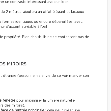
rer un contraste intéressant avec un look
 de 2 mètres, ajoutera un effet élégant et luxueux
e formes identiques ou encore dépareillées, avec
mur d’accent agréable à l’œil.
de propriété. Bien choisis, ils ne se contentent pas de
OS MIROIRS
et étrange (personne n’a envie de se voir manger son
e fenêtre
pour maximiser la lumière naturelle
rs des miroirs).
face de l’entrée principale
: cela peut créer une